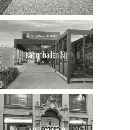
Kanonhallen NT
Slottspassasje