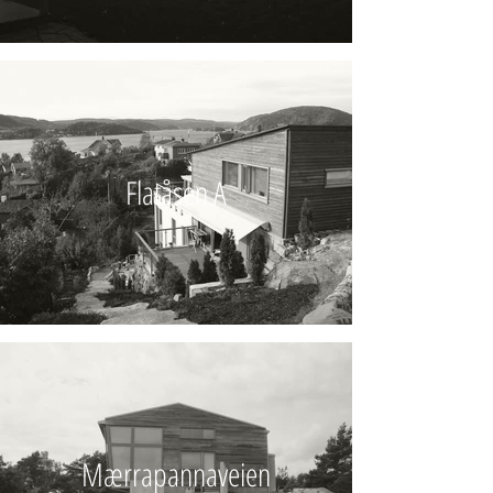
Flatåsen A
Mærrapannaveien