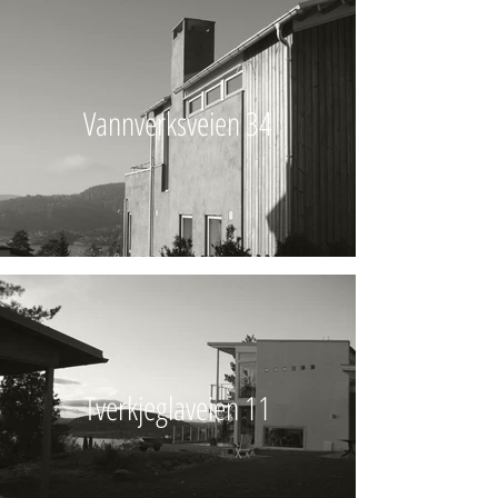
Vannverksveien 34
Tverkjeglaveien 11