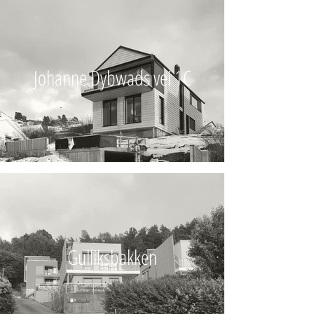
Johanne Dybwads vei 1C
Gulliksbakken