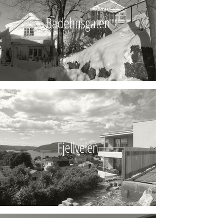
Badehusgaten
Fjellveien