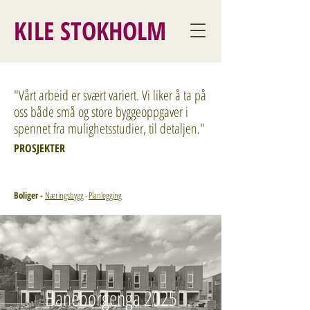
KILE STOKHOLM
"Vårt arbeid er svært variert. Vi liker å ta på
oss både små og store byggeoppgaver i
spennet fra mulighetsstudier, til detaljen."
PROSJEKTER
Boliger
-
Næringsbygg
-
Planlegging
Haneborgenga 2025