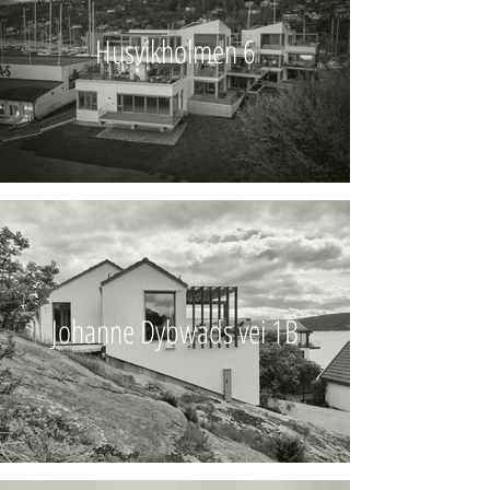
Husvikholmen 6
Johanne Dybwads vei 1B